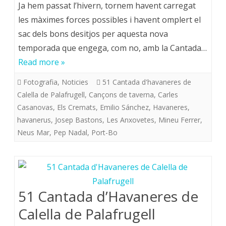
Ja hem passat l’hivern, tornem havent carregat
les màximes forces possibles i havent omplert el
sac dels bons desitjos per aquesta nova
temporada que engega, com no, amb la Cantada…
Read more »
Fotografia
,
Noticies
51 Cantada d'havaneres de
Calella de Palafrugell
,
Cançons de taverna
,
Carles
Casanovas
,
Els Cremats
,
Emilio Sánchez
,
Havaneres
,
havanerus
,
Josep Bastons
,
Les Anxovetes
,
Mineu Ferrer
,
Neus Mar
,
Pep Nadal
,
Port-Bo
51 Cantada d’Havaneres de
Calella de Palafrugell