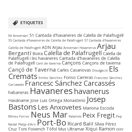
ETIQUETES
51 Cantada d'havaneres de Calella de Palafrugell
9è Aniversari
55 Cantada d'havaneres de Calella de Palafrugell
57 Cantada d'havaneres
Arjau
ADN Arjau
Calella de Palafrugell
Aniversari Havanerus
Calella de Palafrugell
Bergantí
Boira
Calella de
Palafrugell i les havaneres
Cantada d'havaneres de Calella
Cançons
de Palafrugell
Cançons de taverna
Cant de taverna
Els
Cançó de Taverna
Carles Casanovas
Divulgació
Cremats
Fonso Carreras
Emilio Sánchez
Francesc Sánchez
Francesc Sánchez Carcassés
Carcasssés
Havaneres
havanerus
habaneras
Josep
Havàname
Jose Luis Ortega Monasterio
Bastons
Les Anxovetes
Mariona Escoda
Neus Mar
Peix Fregit
Mineu Ferrer
Palamós
Pep
Port-Bo
Ricard Balil
Sílvia Pérez
Nadal
Platja d'Aro
Xiqui Ramon
Cruz
Toni Foixench
Tòfol Mus
Ultramar
XXXV