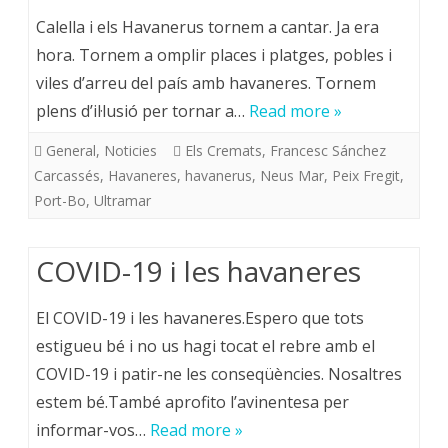
Calella i els Havanerus tornem a cantar. Ja era
hora. Tornem a omplir places i platges, pobles i
viles d’arreu del país amb havaneres. Tornem
plens d’il·lusió per tornar a…
Read more »
General
,
Noticies
Els Cremats
,
Francesc Sánchez
Carcassés
,
Havaneres
,
havanerus
,
Neus Mar
,
Peix Fregit
,
Port-Bo
,
Ultramar
COVID-19 i les havaneres
El COVID-19 i les havaneres.Espero que tots
estigueu bé i no us hagi tocat el rebre amb el
COVID-19 i patir-ne les conseqüències. Nosaltres
estem bé.També aprofito l’avinentesa per
informar-vos…
Read more »