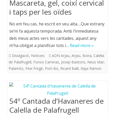
Mascareta, gel, coixí cervical
i taps per les oïdes
No em feu cas, he escrit en veu alta….Que estrany
se’m fa aquesta temporada. Amb l’inmediatesa
dels meus actes vers les cantades, aquest any
m’ha obligat a planificar tots i…
Read more »
Divulgació
,
Noticies
ADN Arjau
,
Arjau
,
Boira
,
Calella
de Palafrugell
,
Fonso Carreras
,
Josep Bastons
,
Neus Mar
,
Palamós
,
Peix Fregit
,
Port-Bo
,
Ricard Balil
,
Xiqui Ramon
54º Cantada d’Havaneres de
Calella de Palafrugell