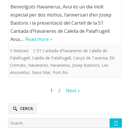
Benvolguts Havanerus, Avui és un dia molt
especial per dos motius, l’aniversari d’en Josep
Bastons i la presentació del Cartell de la 51
Cantada d’Havaneres de Calella de Palafrugell.
Avui,…
Read more »
Noticies
51 Cantada d'havaneres de Calella de
Palafrugell
,
Calella de Palafrugell
,
Cançó de Taverna
,
Els
Cremats
,
Havaneres
,
havanerus
,
Josep Bastons
,
Les
Anxovetes
,
Neus Mar
,
Port-Bo
Navegació
1
2
Next »
d'entrades
CERCA
Searc
Search
for: