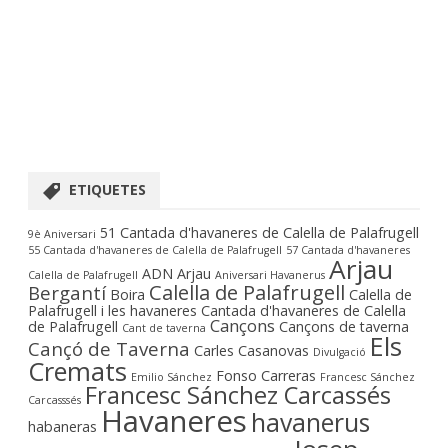
ETIQUETES
51 Cantada d'havaneres de Calella de Palafrugell
9è Aniversari
55 Cantada d'havaneres de Calella de Palafrugell
57 Cantada d'havaneres
Arjau
ADN Arjau
Calella de Palafrugell
Aniversari Havanerus
Calella de Palafrugell
Bergantí
Boira
Calella de
Palafrugell i les havaneres
Cantada d'havaneres de Calella
Cançons
de Palafrugell
Cançons de taverna
Cant de taverna
Els
Cançó de Taverna
Carles Casanovas
Divulgació
Cremats
Fonso Carreras
Emilio Sánchez
Francesc Sánchez
Francesc Sánchez Carcassés
Carcasssés
Havaneres
havanerus
habaneras