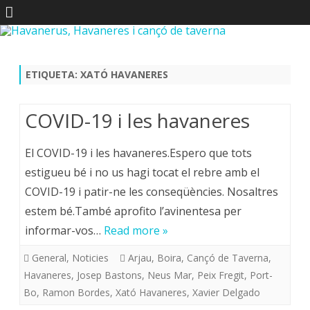
Skip
to
content
ETIQUETA:
XATÓ HAVANERES
COVID-19 i les havaneres
El COVID-19 i les havaneres.Espero que tots
estigueu bé i no us hagi tocat el rebre amb el
COVID-19 i patir-ne les conseqüències. Nosaltres
estem bé.També aprofito l’avinentesa per
informar-vos…
Read more »
General
,
Noticies
Arjau
,
Boira
,
Cançó de Taverna
,
Havaneres
,
Josep Bastons
,
Neus Mar
,
Peix Fregit
,
Port-
Bo
,
Ramon Bordes
,
Xató Havaneres
,
Xavier Delgado