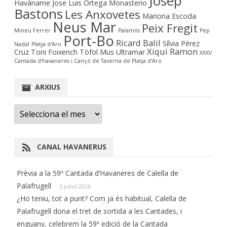
Josep
Havàname
Jose Luis Ortega Monasterio
Bastons
Les Anxovetes
Mariona Escoda
Neus Mar
Peix Fregit
Mineu Ferrer
Palamós
Pep
Port-Bo
Ricard Balil
Sílvia Pérez
Nadal
Platja d'Aro
Xiqui Ramon
Cruz
Toni Foixench
Tòfol Mus
Ultramar
XXXV
Cantada d'havaneres i Cançó de Taverna de Platja d'Aro
ARXIUS
Arxius
CANAL HAVANERUS
Prèvia a la 59º Cantada d’Havaneres de Calella de
Palafrugell
3 juliol 2026
¿Ho teniu, tot a punt? Com ja és habitual, Calella de
Palafrugell dona el tret de sortida a les Cantades, i
enguany, celebrem la 59ª edició de la Cantada