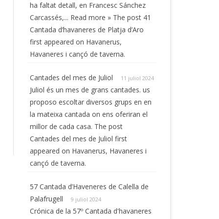
ha faltat detall, en Francesc Sánchez
Carcassés,... Read more » The post 41
Cantada d’havaneres de Platja d’Aro
first appeared on Havanerus,
Havaneres i cançó de taverna.
Cantades del mes de Juliol
11 juliol 2024
Juliol és un mes de grans cantades. us
proposo escoltar diversos grups en en
la mateixa cantada on ens oferiran el
millor de cada casa. The post
Cantades del mes de Juliol first
appeared on Havanerus, Havaneres i
cançó de taverna.
57 Cantada d’Haveneres de Calella de
Palafrugell
9 juliol 2024
Crónica de la 57º Cantada d'havaneres