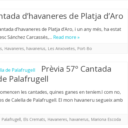
IMATGES
ntada d’havaneres de Platja d’Aro
VIDEOS
antada d’havaneres de Platja d’Aro, i un any més, ha estat
ancesc Sánchez Carcassés,…
Read more »
s
,
Havaneres
,
havanerus
,
Les Anxovetes
,
Port-Bo
Prèvia 57º Cantada
de Palafrugell
comencen les cantades, quines ganes en teníem.I com no,
 de Calella de Palafrugell. El mon havaneru segueix amb
 Palafrugell
,
Els Cremats
,
Havaneres
,
havanerus
,
Mariona Escoda