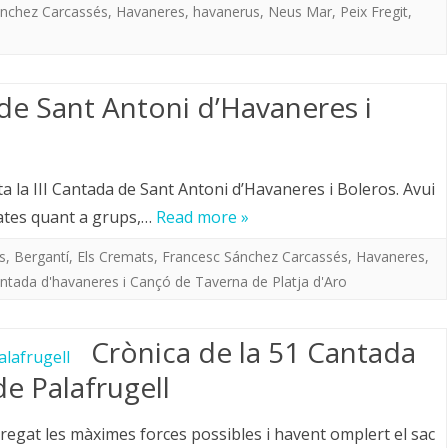
ánchez Carcassés
,
Havaneres
,
havanerus
,
Neus Mar
,
Peix Fregit
,
 de Sant Antoni d’Havaneres i
ta la III Cantada de Sant Antoni d’Havaneres i Boleros. Avui
dates quant a grups,…
Read more »
s
,
Bergantí
,
Els Cremats
,
Francesc Sánchez Carcassés
,
Havaneres
,
ntada d'havaneres i Cançó de Taverna de Platja d'Aro
Crònica de la 51 Cantada
de Palafrugell
regat les màximes forces possibles i havent omplert el sac