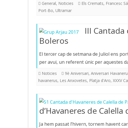
General
,
Noticies
Els Cremats
,
Francesc S
Port-Bo
,
Ultramar
III Cantada
Boleros
El tercer cap de setmana de Juliol ens por
per avui, un referent únic per aquestes 
Noticies
9è Aniversari
,
Aniversari Havaneru
havanerus
,
Les Anxovetes
,
Platja d'Aro
,
XXXV Ca
d’Havaneres de Calella 
Ja hem passat l’hivern, tornem havent car