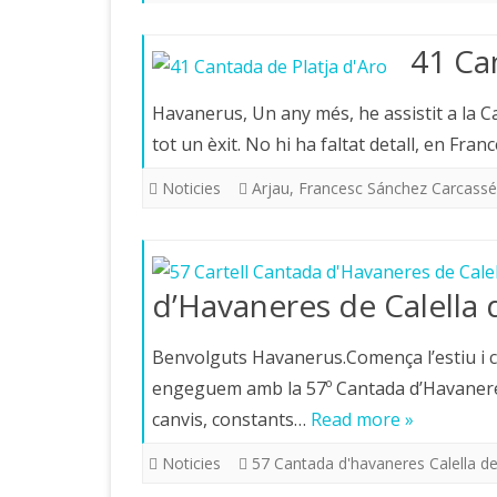
41 Ca
Havanerus, Un any més, he assistit a la C
tot un èxit. No hi ha faltat detall, en Fr
Noticies
Arjau
,
Francesc Sánchez Carcassé
d’Havaneres de Calella 
Benvolguts Havanerus.Comença l’estiu i 
engeguem amb la 57º Cantada d’Havaneres
canvis, constants…
Read more »
Noticies
57 Cantada d'havaneres Calella de