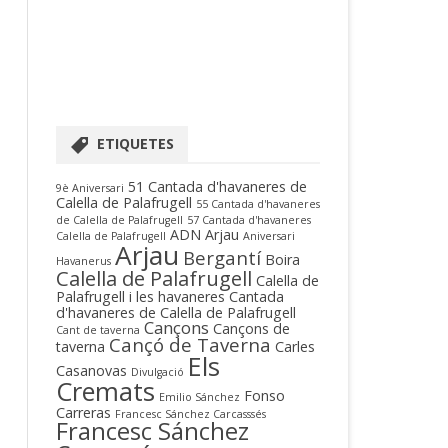
ETIQUETES
51 Cantada d'havaneres de
9è Aniversari
Calella de Palafrugell
55 Cantada d'havaneres
de Calella de Palafrugell
57 Cantada d'havaneres
ADN Arjau
Calella de Palafrugell
Aniversari
Arjau
Bergantí
Boira
Havanerus
Calella de Palafrugell
Calella de
Palafrugell i les havaneres
Cantada
d'havaneres de Calella de Palafrugell
Cançons
Cançons de
Cant de taverna
Cançó de Taverna
taverna
Carles
Els
Casanovas
Divulgació
Cremats
Fonso
Emilio Sánchez
Carreras
Francesc Sánchez Carcasssés
Francesc Sánchez