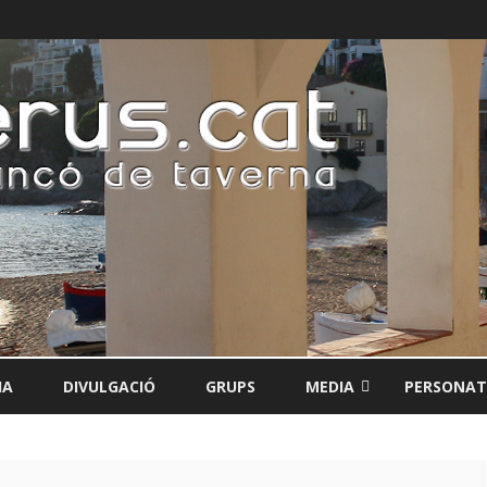
Skip
to
IA
DIVULGACIÓ
GRUPS
MEDIA
PERSONAT
content
CANÇONS
DISCS