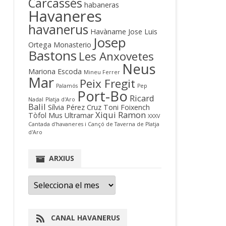
Carcassés
habaneras
Havaneres
havanerus
Havàname
Jose Luis
Josep
Ortega Monasterio
Bastons
Les Anxovetes
Neus
Mariona Escoda
Mineu Ferrer
Mar
Peix Fregit
Palamós
Pep
Port-Bo
Ricard
Nadal
Platja d'Aro
Balil
Sílvia Pérez Cruz
Toni Foixench
Xiqui Ramon
Tòfol Mus
Ultramar
XXXV
Cantada d'havaneres i Cançó de Taverna de Platja
d'Aro
ARXIUS
Arxius
CANAL HAVANERUS