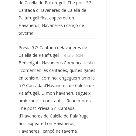
de Calella de Palafrugell. The post 57
Cantada d’Haveneres de Calella de
Palafrugell first appeared on
Havanerus, Havaneres i cançó de
taverna.
Prèvia 57º Cantada d’Havaneres de
Calella de Palafrugell
6 juliol 2024
Benvolguts Havanerus.Comença l’estiu
i comencen les cantades, quines ganes
en teníem.I com no, engeguem amb la
57º Cantada d’Havaneres de Calella de
Palafrugell. El mon havaneru segueix
amb canvis, constants... Read more »
The post Prèvia 57º Cantada
d’Havaneres de Calella de Palafrugell
first appeared on Havanerus,
Havaneres i cançó de taverna.