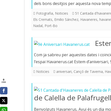
dels bons desitjos per aquesta nova te
Fotografia
,
Noticies
51 Cantada d'havaneres
Els Cremats
,
Emilio Sánchez
,
Havaneres
,
havane
Nadal
,
Port-Bo
Estem
Com ja sabreu per aquestes dates i coincid
l’espai Havanerus.cat Estem d’aniversari, 
Noticies
aniversari
,
Cançó de Taverna
,
Hav
0
Likes
de Calella de Palafrugel
Benvolguts Havanerus, Avui és un dia molt