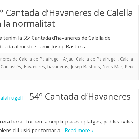
º Cantada d’Havaneres de Calella
 la normalitat
ja tenim la 55º Cantada d’havaneres de Calella de
icada al mestre i amic Josep Bastons.
eres de Calella de Palafrugell
,
Arjau
,
Calella de Palafrugell
,
Calella
 Carcassés
,
Havaneres
,
havanerus
,
Josep Bastons
,
Neus Mar
,
Peix
54º Cantada d’Havaneres
l
a era hora. Tornem a omplir places i platges, pobles i viles
ens d’il·lusió per tornar a…
Read more »