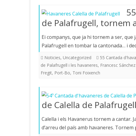
55
de Palafrugell, tornem a
Ei companys, que ja hi tornem a ser, que 
Palafrugell en tombar la cantonada… i ded
Noticies
,
Uncategorized
55 Cantada d'havan
de Palafrugell i les havaneres
,
Francesc Sánchez
Fregit
,
Port-Bo
,
Toni Foixench
de Calella de Palafrugel
Calella i els Havanerus tornem a cantar. J
d’arreu del país amb havaneres. Tornem pl