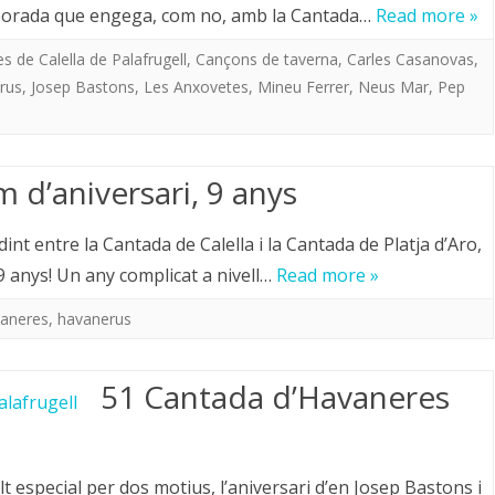
mporada que engega, com no, amb la Cantada…
Read more »
 de Calella de Palafrugell
,
Cançons de taverna
,
Carles Casanovas
,
rus
,
Josep Bastons
,
Les Anxovetes
,
Mineu Ferrer
,
Neus Mar
,
Pep
 d’aniversari, 9 anys
int entre la Cantada de Calella i la Cantada de Platja d’Aro,
9 anys! Un any complicat a nivell…
Read more »
aneres
,
havanerus
51 Cantada d’Havaneres
l
 especial per dos motius, l’aniversari d’en Josep Bastons i