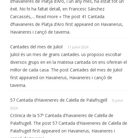
d’havaneres de Platja d’Aro, i un any més, ha estat tot un
èxit. No hi ha faltat detall, en Francesc Sánchez
Carcassés,... Read more » The post 41 Cantada
d’havaneres de Platja d’Aro first appeared on Havanerus,
Havaneres i cançó de taverna.
Cantades del mes de Juliol
11 juliol 2024
Juliol és un mes de grans cantades. us proposo escoltar
diversos grups en en la mateixa cantada on ens oferiran el
millor de cada casa. The post Cantades del mes de Juliol
first appeared on Havanerus, Havaneres i cançó de
taverna.
57 Cantada d’Haveneres de Calella de Palafrugell
9 juliol
2024
Crónica de la 57º Cantada d'havaneres de Calella de
Palafrugell. The post 57 Cantada d’Haveneres de Calella de
Palafrugell first appeared on Havanerus, Havaneres i