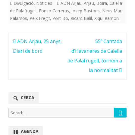
Divulgació
,
Noticies
ADN Arjau
,
Arjau
,
Boira
,
Calella
de Palafrugell
,
Fonso Carreras
,
Josep Bastons
,
Neus Mar
,
Palamós
,
Peix Fregit
,
Port-Bo
,
Ricard Balil
,
Xiqui Ramon
Navegació
ADN Arjau, 25 anys,
55º Cantada
d'entrades
Diari de bord
d’Havaneres de Calella
de Palafrugell, tornem a
la normalitat
CERCA
Searc
Search
for:
AGENDA