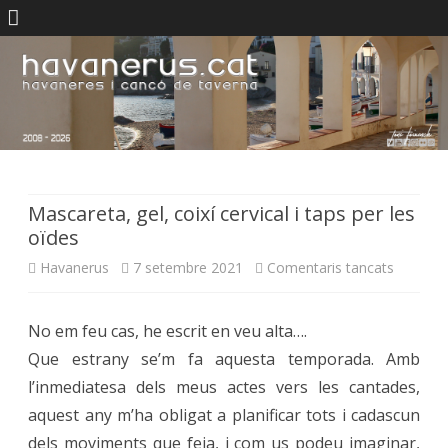
Skip
to
content
Mascareta, gel, coixí cervical i taps per les
oïdes
a
Havanerus
7 setembre 2021
Comentaris tancats
Mascare
No em feu cas, he escrit en veu alta….
gel,
Que estrany se’m fa aquesta temporada. Amb
coixí
l’inmediatesa dels meus actes vers les cantades,
cervical
aquest any m’ha obligat a planificar tots i cadascun
dels moviments que feia, i com us podeu imaginar,
i