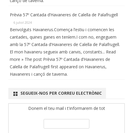
cançó de taverna.
Prèvia 57º Cantada d’Havaneres de Calella de Palafrugell
6 juliol 2024
Benvolguts Havanerus.Comença l’estiu i comencen les
cantades, quines ganes en teníem.I com no, engeguem
amb la 57º Cantada d’Havaneres de Calella de Palafrugell.
El mon havaneru segueix amb canvis, constants... Read
more » The post Prèvia 57º Cantada d’Havaneres de
Calella de Palafrugell first appeared on Havanerus,
Havaneres i cançó de taverna.
SEGUEIX-NOS PER CORREU ELECTRÒNIC
Donem el teu mail i t'informarem de tot