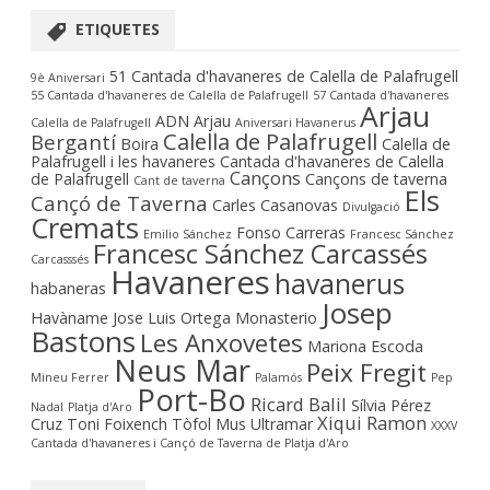
ETIQUETES
51 Cantada d'havaneres de Calella de Palafrugell
9è Aniversari
55 Cantada d'havaneres de Calella de Palafrugell
57 Cantada d'havaneres
Arjau
ADN Arjau
Calella de Palafrugell
Aniversari Havanerus
Calella de Palafrugell
Bergantí
Boira
Calella de
Palafrugell i les havaneres
Cantada d'havaneres de Calella
Cançons
de Palafrugell
Cançons de taverna
Cant de taverna
Els
Cançó de Taverna
Carles Casanovas
Divulgació
Cremats
Fonso Carreras
Emilio Sánchez
Francesc Sánchez
Francesc Sánchez Carcassés
Carcasssés
Havaneres
havanerus
habaneras
Josep
Havàname
Jose Luis Ortega Monasterio
Bastons
Les Anxovetes
Mariona Escoda
Neus Mar
Peix Fregit
Mineu Ferrer
Palamós
Pep
Port-Bo
Ricard Balil
Sílvia Pérez
Nadal
Platja d'Aro
Xiqui Ramon
Cruz
Toni Foixench
Tòfol Mus
Ultramar
XXXV
Cantada d'havaneres i Cançó de Taverna de Platja d'Aro