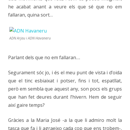
he acabat anant a veure els que sé que no em
taps
fallaran, quina sort…
per
les
ADN Arjau i ADN Havaneru
oïdes
Parlant dels que no em fallaran….
Segurament sóc jo, i és el meu punt de vista i d’oida
que el tinc esbiaixat i potser, fins i tot, espatllat,
però em sembla que aquest any, son pocs els grups
que han fet deures durant l’hivern. Hem de seguir
així gaire temps?
Gràcies a la Maria José -a la que li admiro molt la
tasca que fa i li agraeixo cada cop que ens trobem-,