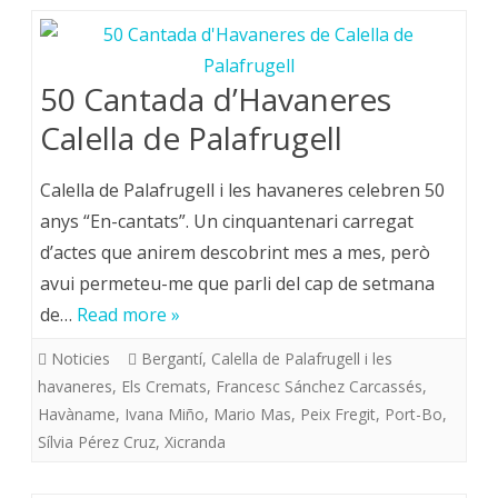
50 Cantada d’Havaneres
Calella de Palafrugell
Calella de Palafrugell i les havaneres celebren 50
anys “En-cantats”. Un cinquantenari carregat
d’actes que anirem descobrint mes a mes, però
avui permeteu-me que parli del cap de setmana
de…
Read more »
Noticies
Bergantí
,
Calella de Palafrugell i les
havaneres
,
Els Cremats
,
Francesc Sánchez Carcassés
,
Havàname
,
Ivana Miño
,
Mario Mas
,
Peix Fregit
,
Port-Bo
,
Sílvia Pérez Cruz
,
Xicranda