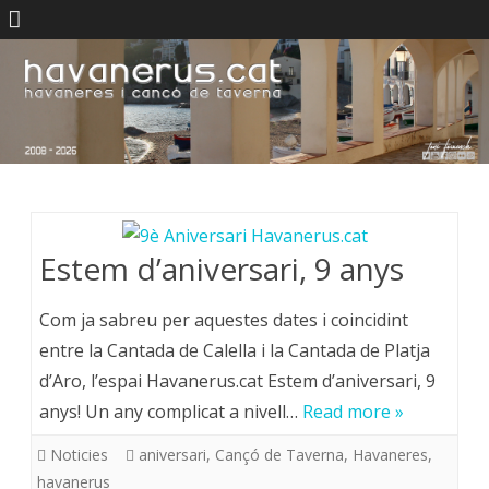
Skip
to
content
Estem d’aniversari, 9 anys
Com ja sabreu per aquestes dates i coincidint
entre la Cantada de Calella i la Cantada de Platja
d’Aro, l’espai Havanerus.cat Estem d’aniversari, 9
anys! Un any complicat a nivell…
Read more »
Noticies
aniversari
,
Cançó de Taverna
,
Havaneres
,
havanerus