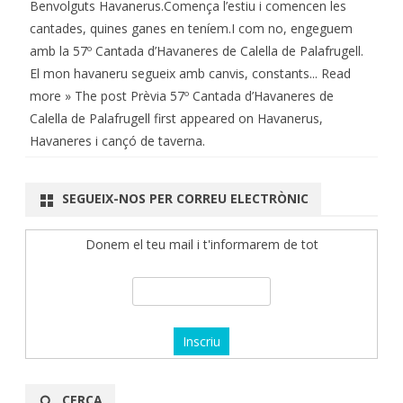
Benvolguts Havanerus.Comença l’estiu i comencen les
cantades, quines ganes en teníem.I com no, engeguem
amb la 57º Cantada d’Havaneres de Calella de Palafrugell.
El mon havaneru segueix amb canvis, constants... Read
more » The post Prèvia 57º Cantada d’Havaneres de
Calella de Palafrugell first appeared on Havanerus,
Havaneres i cançó de taverna.
SEGUEIX-NOS PER CORREU ELECTRÒNIC
Donem el teu mail i t'informarem de tot
CERCA