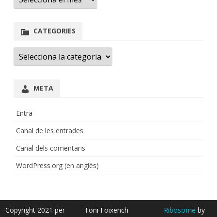
CATEGORIES
Categories
META
Entra
Canal de les entrades
Canal dels comentaris
WordPress.org (en anglès)
Copyright 2021 per
Toni Foixench
Ribosome
by