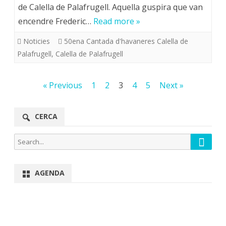
de Calella de Palafrugell. Aquella guspira que van
encendre Frederic…
Read more »
Noticies
50ena Cantada d'havaneres Calella de
Palafrugell
,
Calella de Palafrugell
Navegació
« Previous
1
2
3
4
5
Next »
d'entrades
CERCA
Searc
Search
for:
AGENDA