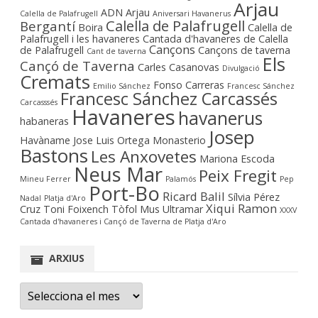
Arjau
ADN Arjau
Calella de Palafrugell
Aniversari Havanerus
Calella de Palafrugell
Bergantí
Boira
Calella de
Palafrugell i les havaneres
Cantada d'havaneres de Calella
Cançons
de Palafrugell
Cançons de taverna
Cant de taverna
Els
Cançó de Taverna
Carles Casanovas
Divulgació
Cremats
Fonso Carreras
Emilio Sánchez
Francesc Sánchez
Francesc Sánchez Carcassés
Carcasssés
Havaneres
havanerus
habaneras
Josep
Havàname
Jose Luis Ortega Monasterio
Bastons
Les Anxovetes
Mariona Escoda
Neus Mar
Peix Fregit
Mineu Ferrer
Palamós
Pep
Port-Bo
Ricard Balil
Sílvia Pérez
Nadal
Platja d'Aro
Xiqui Ramon
Cruz
Toni Foixench
Tòfol Mus
Ultramar
XXXV
Cantada d'havaneres i Cançó de Taverna de Platja d'Aro
ARXIUS
Arxius