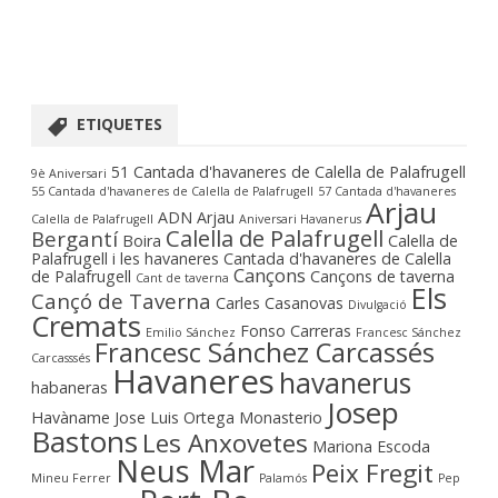
ETIQUETES
51 Cantada d'havaneres de Calella de Palafrugell
9è Aniversari
55 Cantada d'havaneres de Calella de Palafrugell
57 Cantada d'havaneres
Arjau
ADN Arjau
Calella de Palafrugell
Aniversari Havanerus
Calella de Palafrugell
Bergantí
Boira
Calella de
Palafrugell i les havaneres
Cantada d'havaneres de Calella
Cançons
de Palafrugell
Cançons de taverna
Cant de taverna
Els
Cançó de Taverna
Carles Casanovas
Divulgació
Cremats
Fonso Carreras
Emilio Sánchez
Francesc Sánchez
Francesc Sánchez Carcassés
Carcasssés
Havaneres
havanerus
habaneras
Josep
Havàname
Jose Luis Ortega Monasterio
Bastons
Les Anxovetes
Mariona Escoda
Neus Mar
Peix Fregit
Mineu Ferrer
Palamós
Pep