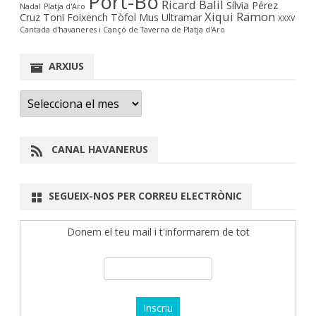
Port-Bo
Ricard Balil
Sílvia Pérez
Nadal
Platja d'Aro
Xiqui Ramon
Cruz
Toni Foixench
Tòfol Mus
Ultramar
XXXV
Cantada d'havaneres i Cançó de Taverna de Platja d'Aro
ARXIUS
Arxius
CANAL HAVANERUS
SEGUEIX-NOS PER CORREU ELECTRÒNIC
Donem el teu mail i t'informarem de tot