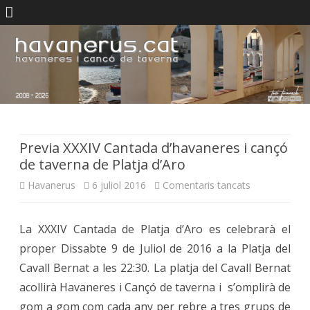
Skip
to
content
Previa XXXIV Cantada d’havaneres i cançó
de taverna de Platja d’Aro
a
Havanerus
6 juliol 2016
Comentaris tancats
Previa
La XXXIV Cantada de Platja d’Aro es celebrarà el
XXXIV
proper Dissabte 9 de Juliol de 2016 a la Platja del
Cantada
Cavall Bernat a les 22:30. La platja del Cavall Bernat
d’havaneres
acollirà Havaneres i Cançó de taverna i s’omplirà de
gom a gom com cada any per rebre a tres grups de
i