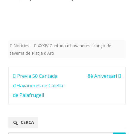
Noticies
XXXIV Cantada d'havaneres i cançó de
taverna de Platja d'Aro
Navegació
Previa 50 Cantada
8è Aniversari
d'entrades
d’Havaneres de Calella
de Palafrugell
CERCA