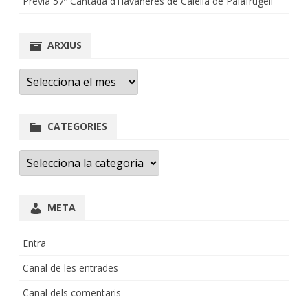
Prèvia 57º Cantada d’Havaneres de Calella de Palafrugell
ARXIUS
Arxius
CATEGORIES
Categories
META
Entra
Canal de les entrades
Canal dels comentaris