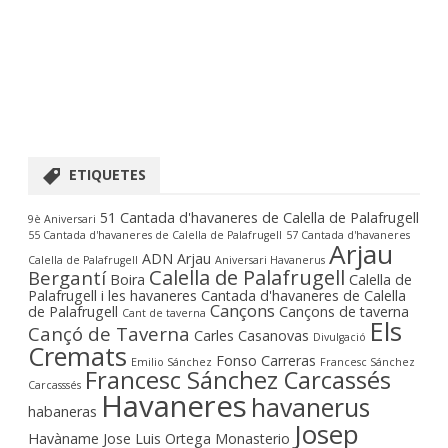
ETIQUETES
51 Cantada d'havaneres de Calella de Palafrugell
9è Aniversari
55 Cantada d'havaneres de Calella de Palafrugell
57 Cantada d'havaneres
Arjau
ADN Arjau
Calella de Palafrugell
Aniversari Havanerus
Calella de Palafrugell
Bergantí
Boira
Calella de
Palafrugell i les havaneres
Cantada d'havaneres de Calella
Cançons
de Palafrugell
Cançons de taverna
Cant de taverna
Els
Cançó de Taverna
Carles Casanovas
Divulgació
Cremats
Fonso Carreras
Emilio Sánchez
Francesc Sánchez
Francesc Sánchez Carcassés
Carcasssés
Havaneres
havanerus
habaneras
Josep
Havàname
Jose Luis Ortega Monasterio