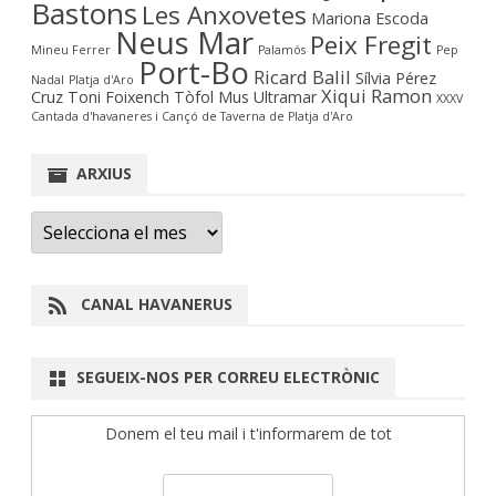
Bastons
Les Anxovetes
Mariona Escoda
Neus Mar
Peix Fregit
Mineu Ferrer
Palamós
Pep
Port-Bo
Ricard Balil
Sílvia Pérez
Nadal
Platja d'Aro
Xiqui Ramon
Cruz
Toni Foixench
Tòfol Mus
Ultramar
XXXV
Cantada d'havaneres i Cançó de Taverna de Platja d'Aro
ARXIUS
Arxius
CANAL HAVANERUS
SEGUEIX-NOS PER CORREU ELECTRÒNIC
Donem el teu mail i t'informarem de tot