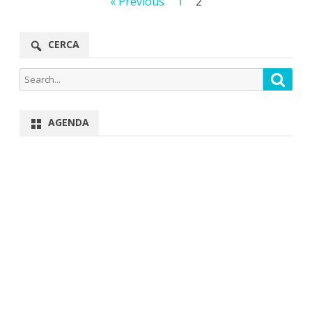
Navegació
« Previous
1
2
d'entrades
CERCA
Search
Searc
for:
AGENDA