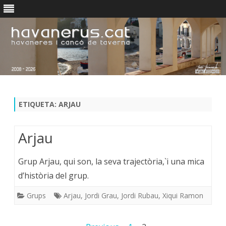
Skip
to
content
ETIQUETA:
ARJAU
Arjau
Grup Arjau, qui son, la seva trajectòria,`i una mica
d’història del grup.
Grups
Arjau
,
Jordi Grau
,
Jordi Rubau
,
Xiqui Ramon