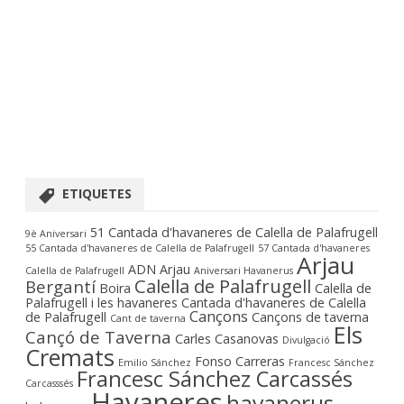
ETIQUETES
51 Cantada d'havaneres de Calella de Palafrugell
9è Aniversari
55 Cantada d'havaneres de Calella de Palafrugell
57 Cantada d'havaneres
Arjau
ADN Arjau
Calella de Palafrugell
Aniversari Havanerus
Calella de Palafrugell
Bergantí
Boira
Calella de
Palafrugell i les havaneres
Cantada d'havaneres de Calella
Cançons
de Palafrugell
Cançons de taverna
Cant de taverna
Els
Cançó de Taverna
Carles Casanovas
Divulgació
Cremats
Fonso Carreras
Emilio Sánchez
Francesc Sánchez
Francesc Sánchez Carcassés
Carcasssés
Havaneres
havanerus