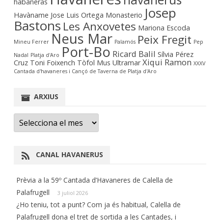
habaneras
Josep
Havàname
Jose Luis Ortega Monasterio
Bastons
Les Anxovetes
Mariona Escoda
Neus Mar
Peix Fregit
Mineu Ferrer
Palamós
Pep
Port-Bo
Ricard Balil
Sílvia Pérez
Nadal
Platja d'Aro
Xiqui Ramon
Cruz
Toni Foixench
Tòfol Mus
Ultramar
XXXV
Cantada d'havaneres i Cançó de Taverna de Platja d'Aro
ARXIUS
Arxius
CANAL HAVANERUS
Prèvia a la 59º Cantada d’Havaneres de Calella de
Palafrugell
3 juliol 2026
¿Ho teniu, tot a punt? Com ja és habitual, Calella de
Palafrugell dona el tret de sortida a les Cantades, i