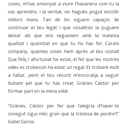
coses, m’has ensenyat a viure l’havanera com tu la
vas aprendre, i la veritat, no hagués pogut escollir
millors mans. Tan de bo siguem capaços de
continuar el teu legat i que nosaltres la puguem
deixar als que ens segueixen amb la mateixa
qualitat i quantitat en que tu ho has fet. Caram
company, quantes coses hem aprés al teu costat!
Que feliç i afortunat he estat, el fet que les nostres
vides es trobessin ha estat un regal. Et trobaré molt
a faltar, però el teu record m’encoratja a seguir
lluitant pel que tu has creat. Gràcies Càstor per
formar part en la meva vida!.
“Gràcies, Càstor per fer que l’alegria d’haver-te
conegut sigui més gran que la tristesa de perdre’t”
Isabel Garcia
.