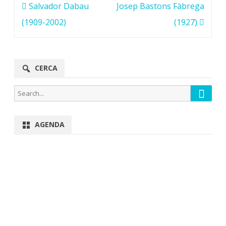
Navegació
Salvador Dabau
Josep Bastons Fàbrega
d'entrades
(1909-2002)
(1927)
CERCA
Searc
Search
for:
AGENDA