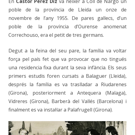
En
Càstor Pérez Diz
va néixer a Coll de Nargó un
poble de la província de Lleida un onze de
novembre de l’any 1955. De pares gallecs, d’un
poble de la província d’Ourense anomenat
Correchouso, era el petit de tres germans.
Degut a la feina del seu pare, la família va voltar
força pel país fet que va provocar que no tingués
una residencia fixa durant la seva infància. Els seus
primers estudis foren cursats a Balaguer (Lleida),
després la família es va traslladar a Riudarenes
(Girona), posteriorment a Antequera (Malaga),
Vidreres (Girona), Barberà del Vallés (Barcelona) i
finalment es va instal·lar a Palafrugell (Girona).