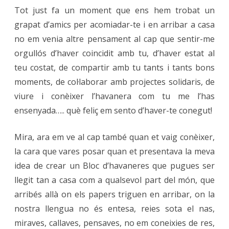
Tot just fa un moment que ens hem trobat un
grapat d’amics per acomiadar-te i en arribar a casa
no em venia altre pensament al cap que sentir-me
orgullós d’haver coincidit amb tu, d’haver estat al
teu costat, de compartir amb tu tants i tants bons
moments, de col·laborar amb projectes solidaris, de
viure i conèixer l’havanera com tu me l’has
ensenyada….. què feliç em sento d’haver-te conegut!
Mira, ara em ve al cap també quan et vaig conèixer,
la cara que vares posar quan et presentava la meva
idea de crear un Bloc d’havaneres que pugues ser
llegit tan a casa com a qualsevol part del món, que
arribés allà on els papers triguen en arribar, on la
nostra llengua no és entesa, reies sota el nas,
miraves, callaves, pensaves, no em coneixies de res,