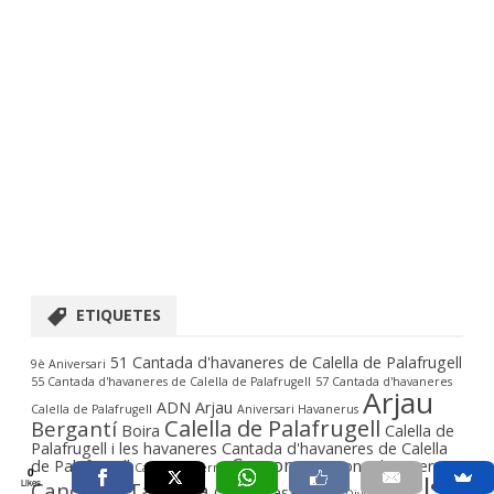
ETIQUETES
51 Cantada d'havaneres de Calella de Palafrugell
9è Aniversari
55 Cantada d'havaneres de Calella de Palafrugell
57 Cantada d'havaneres
Arjau
ADN Arjau
Calella de Palafrugell
Aniversari Havanerus
Calella de Palafrugell
Bergantí
Boira
Calella de
Palafrugell i les havaneres
Cantada d'havaneres de Calella
Cançons
de Palafrugell
Cançons de taverna
Cant de taverna
0
Els
Cançó de Taverna
Likes
Carles Casanovas
Divulgació