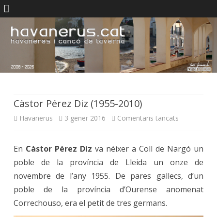
Skip
to
content
Càstor Pérez Diz (1955-2010)
a
Havanerus
3 gener 2016
Comentaris tancats
Càstor
En
Càstor Pérez Diz
va néixer a Coll de Nargó un
Pérez
poble de la província de Lleida un onze de
Diz
novembre de l’any 1955. De pares gallecs, d’un
(1955-
poble de la província d’Ourense anomenat
Correchouso, era el petit de tres germans.
2010)